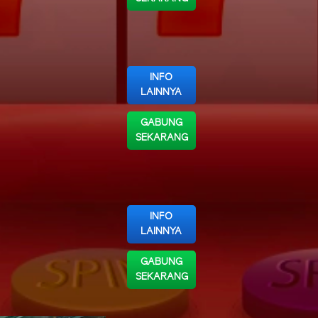
INFO
LAINNYA
GABUNG
SEKARANG
INFO
LAINNYA
GABUNG
SEKARANG