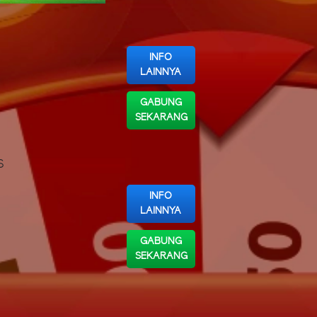
INFO
LAINNYA
GABUNG
SEKARANG
INFO
LAINNYA
GABUNG
SEKARANG