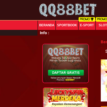
PROMO
PROM
BERANDA
SPORTBOOK
E-SPORT
SLO
Info :
Be