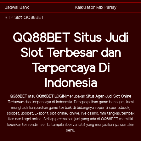
Jadwal Bank
Kalkulator Mix Parlay
RTP Slot QQ88BET
QQ88BET Situs Judi
Slot Terbesar dan
Terpercaya Di
Indonesia
QQ88BET
atau
QQ88BET LOGIN
merupakan
Situs Agen Judi Slot Online
Terbesar
dan terpercaya di Indonesia. Dengan pilihan game beragam, kami
menghadirkan puluhan game terbaik di bidangnya seperti sportsbook,
sbobet, ubobet, E-sport, slot online, idnlive, live casino, mm tangkas, tembak
ikan dan togel online. Setiap permainan judi yang ada di QQ88BET memiliki
keunikan tersendiri serta tampilan bervariatif yang menjadikannya semakin
seru.