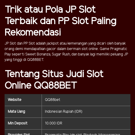
Trik atau Pola JP Slot
Terbaik dan PP Slot Paling
Rekomendasi
JP Slot dan PP Slot adalah jackpot atau kemenangan yang dicari oleh banyak
orang demi mendapatkan gacor dalam bermain slot online. Game Pragmatic
Play seperti Sweet Bonanza, Sugar Rush, dan banyak lagi memiliki peluang JP
yang tinggi di QQ88BET.
Tentang Situs Judi Slot
Online QQ88BET
Website
QQ88bet
Mata Uang
Indonesian Rupiah (IDR)
Min Deposit
10.000 IDR