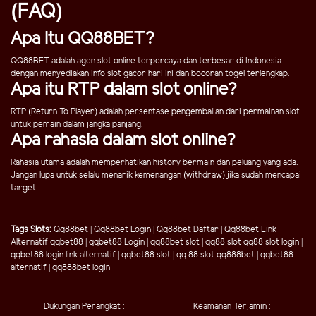
(FAQ)
Apa Itu QQ88BET?
QQ88BET adalah agen slot online terpercaya dan terbesar di Indonesia
dengan menyediakan info slot gacor hari ini dan bocoran togel terlengkap.
Apa itu RTP dalam slot online?
RTP (Return To Player) adalah persentase pengembalian dari permainan slot
untuk pemain dalam jangka panjang.
Apa rahasia dalam slot online?
Rahasia utama adalah memperhatikan history bermain dan peluang yang ada.
Jangan lupa untuk selalu menarik kemenangan (withdraw) jika sudah mencapai
target.
Tags Slots:
Qq88bet
|
Qq88bet Login
|
Qq88bet Daftar
|
Qq88bet Link
Alternatif
qqbet88
|
qqbet88 Login
|
qq88bet slot
|
qq88 slot
qq88 slot login
|
qqbet88 login link alternatif
|
qqbet88 slot
|
qq 88 slot
qq888bet
|
qqbet88
alternatif
|
qq888bet login
Dukungan Perangkat :
Keamanan Terjamin :